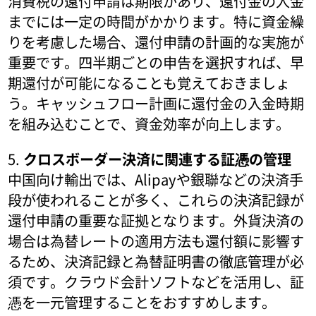
消費税の還付申請は期限があり、還付金の入金
までには一定の時間がかかります。特に資金繰
りを考慮した場合、還付申請の計画的な実施が
重要です。四半期ごとの申告を選択すれば、早
期還付が可能になることも覚えておきましょ
う。キャッシュフロー計画に還付金の入金時期
を組み込むことで、資金効率が向上します。
5.
クロスボーダー決済に関連する証憑の管理
中国向け輸出では、Alipayや銀聯などの決済手
段が使われることが多く、これらの決済記録が
還付申請の重要な証拠となります。外貨決済の
場合は為替レートの適用方法も還付額に影響す
るため、決済記録と為替証明書の徹底管理が必
須です。クラウド会計ソフトなどを活用し、証
憑を一元管理することをおすすめします。